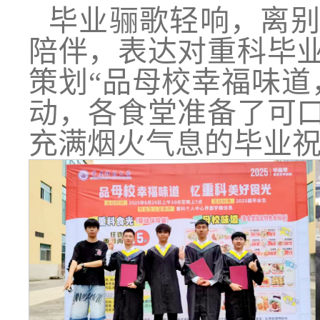
毕业骊歌轻响，离
陪伴，表达对重科毕
策划“品母校幸福味道
动，各食堂准备了可
充满烟火气息的毕业