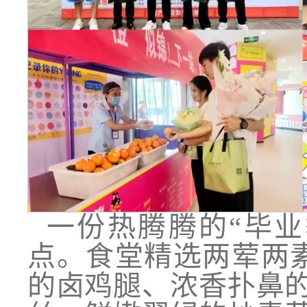
一份热腾腾的“毕
点。食堂精选两荤两
的卤鸡腿、浓香扑鼻