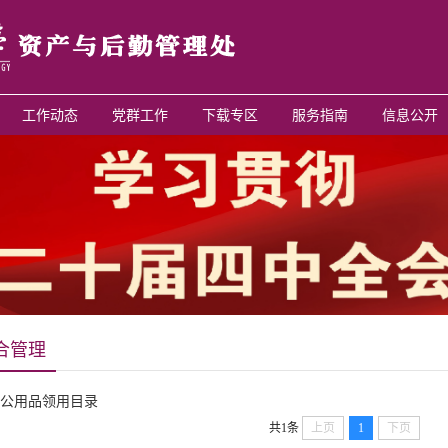
工作动态
党群工作
下载专区
服务指南
信息公开
合管理
公用品领用目录
共1条
上页
1
下页